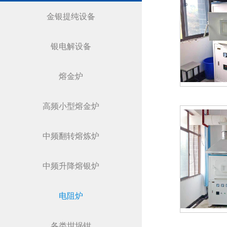
金银提纯设备
银电解设备
熔金炉
高频小型熔金炉
中频翻转熔炼炉
中频升降熔银炉
电阻炉
各类坩埚钳